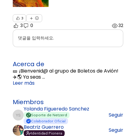
3
3
0
32
댓글을 입력하세요.
Acerca de
🎫 ¡Bienvenid@ al grupo de Boletos de Avión!
✈️🌎 Ya seas
...
Leer más
Miembros
Yolanda Figueredo Sanchez
Seguir
Soporte de Netzerd
Yolanda Figueredo Sanchez
Colaborador Oficial
Beatriz Guerrero
Seguir
Identidad Pionera