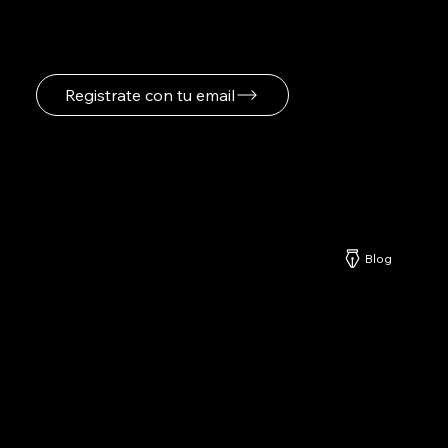
novedades
Registrate con tu email
Netzerd
Blog
Nuestros Servicios
-
Formatos Publicitarios
-
Especificaciones Publicitarias
-
Planes y Precios
-
Explicación Detallada de Planes Netzerd
-
Centro de Ayuda Netzerd