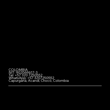
Asociate con Netzerd
-
Miembros
-
Comprar Netzerd Coins
-Canjear Netzerd Coins
-
Registra tu Negocio con Netzerd
-
Fidelización
-
Acumula y gana con Netzerd
-Trabaja con Nosotros
-Team Netzerd
COLOMBIA
NIT: 902069617-3
Tel: +57 320 7250552
WhatsApp: +57 3207250552
Capurganá, Acandí, Chocó, Colombia
© 2023
Netzerd Global S.A.S
. Created and powered by Glibbex, LLC Marketing Agency.
Términos de Uso
|
Política de Privacidad
|
Política de Responsabilidad
|
Política de Cookies