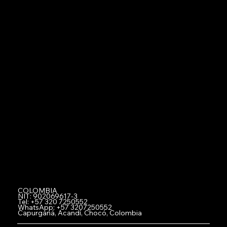
-
Especificaciones Publicitarias
-
Planes y Precios
-
Explicación Detallada de Planes Netzerd
-
Centro de Ayuda Netzerd
Asociate con Netzerd
-
Miembros
-
Comprar Netzerd Coins
-Canjear Netzerd Coins
-
Registra tu Negocio con Netzerd
-
Fidelización
-
Acumula y gana con Netzerd
-Trabaja con Nosotros
-Team Netzerd
COLOMBIA
NIT: 902069617-3
Tel: +57 320 7250552
WhatsApp: +57 3207250552
Capurganá, Acandí, Chocó, Colombia