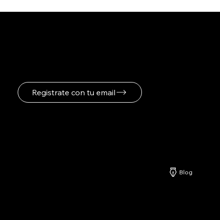
Registrate para recibir
novedades
Registrate con tu email
Netzerd
Blog
Nuestros Servicios
-
Formatos Publicitarios