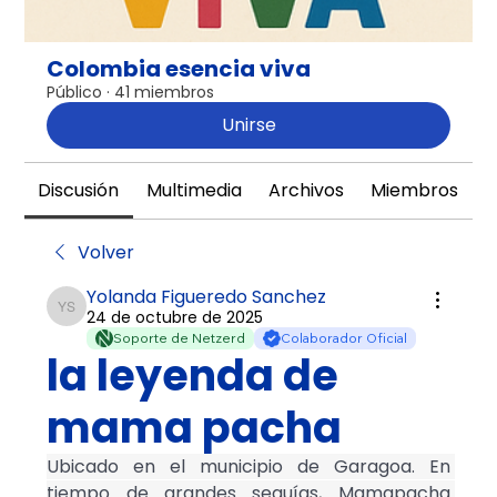
Colombia esencia viva
Público
·
41 miembros
Unirse
Discusión
Multimedia
Archivos
Miembros
A
Volver
Yolanda Figueredo Sanchez
24 de octubre de 2025
Yolanda Figueredo Sanchez
Soporte de Netzerd
Colaborador Oficial
la leyenda de
mama pacha
Ubicado en el municipio de Garagoa. En 
tiempo de grandes sequías, Mamapacha 