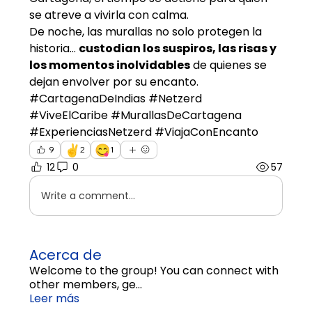
se atreve a vivirla con calma.
De noche, las murallas no solo protegen la 
historia… 
custodian los suspiros, las risas y 
los momentos inolvidables
 de quienes se 
dejan envolver por su encanto.
#CartagenaDeIndias #Netzerd 
#ViveElCaribe #MurallasDeCartagena 
#ExperienciasNetzerd #ViajaConEncanto
✌️
😋
9
2
1
12
0
57
Write a comment...
Acerca de
Welcome to the group! You can connect with
other members, ge
...
Leer más