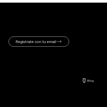
Registrate para recibir
novedades
Registrate con tu email
Netzerd
Blog
Nuestros Servicios
-
Formatos Publicitarios
-
Especificaciones Publicitarias