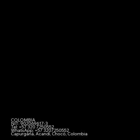
-
Planes y Precios
-
Explicación Detallada de Planes Netzerd
-
Centro de Ayuda Netzerd
-
Netzerd PMS
Asociate con Netzerd
-
Miembros
-
Comprar Netzerd Coins
-Canjear Netzerd Coins
-
Registra tu Negocio con Netzerd
-
Fidelización
-
Acumula y gana con Netzerd
-Trabaja con Nosotros
-Team Netzerd
COLOMBIA
NIT: 902069617-3
Tel: +57 320 7250552
WhatsApp: +57 3207250552
Capurganá, Acandí, Chocó, Colombia