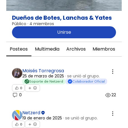
Dueños de Botes, Lanchas & Yates
Público
·
4 miembros
Unirse
Posteos
Multimedia
Archivos
Miembros
Ac
Moisés Torregrosa
25 de marzo de 2025
·
se unió al grupo.
Soporte de Netzerd
Colaborador Oficial
0
0
22
Netzerd
19 de enero de 2025
·
se unió al grupo.
0