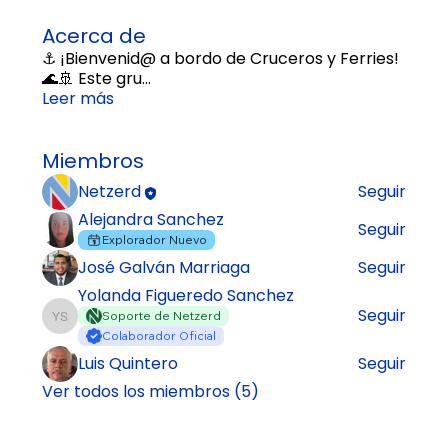
Acerca de
⚓ ¡Bienvenid@ a bordo de Cruceros y Ferries!
🌊🚢 Este gru
...
Leer más
Miembros
Netzerd
Seguir
Alejandra Sanchez
Seguir
Explorador Nuevo
José Galván Marriaga
Seguir
Yolanda Figueredo Sanchez
Seguir
Soporte de Netzerd
Yolanda Figueredo Sanchez
Colaborador Oficial
Luis Quintero
Seguir
Ver todos los miembros (5)