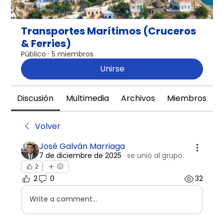
Transportes Marítimos (Cruceros
& Ferries)
Público
·
5 miembros
Unirse
Discusión
Multimedia
Archivos
Miembros
A
Volver
José Galván Marriaga
7 de diciembre de 2025
·
se unió al grupo.
2
2
0
32
Write a comment...