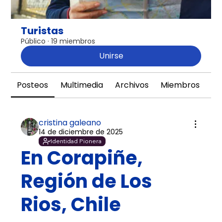
Turistas
Público
·
19 miembros
Unirse
Posteos
Multimedia
Archivos
Miembros
Ac
cristina galeano
14 de diciembre de 2025
Identidad Pionera
En Corapiñe,
Región de Los
Rios, Chile