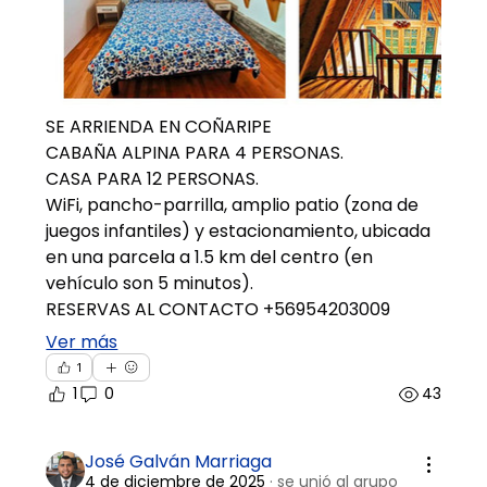
SE ARRIENDA EN COÑARIPE
CABAÑA ALPINA PARA 4 PERSONAS.
CASA PARA 12 PERSONAS.
WiFi, pancho-parrilla, amplio patio (zona de 
juegos infantiles) y estacionamiento, ubicada 
en una parcela a 1.5 km del centro (en 
vehículo son 5 minutos).
RESERVAS AL CONTACTO +56954203009
Ver más
1
Acerca
1
0
43
🌎 ¡Bienvenid@ al grupo de Turistas! 📸✈️🧳
Este es tu esp
...
Leer más
José Galván Marriaga
4 de diciembre de 2025
·
se unió al grupo