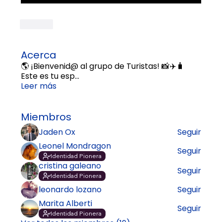
Like
Acerca
🌎 ¡Bienvenid@ al grupo de Turistas! 📸✈️🧳
Este es tu esp
...
Leer más
Miembros
Jaden Ox
Seguir
Leonel Mondragon
Seguir
Identidad Pionera
cristina galeano
Seguir
Identidad Pionera
leonardo lozano
Seguir
Marita Alberti
Seguir
Identidad Pionera