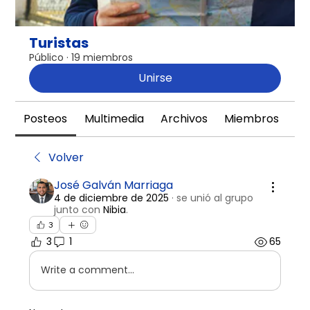
Turistas
Público
·
19 miembros
Unirse
Posteos
Multimedia
Archivos
Miembros
Ac
Volver
José Galván Marriaga
4 de diciembre de 2025
·
se unió al grupo
junto con
Nibia
.
3
3
1
65
Write a comment...