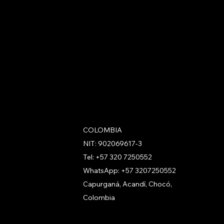
r novedades
n Netzerd
COLOMBIA
NIT: 902069617-3
s
Tel: +57 320 7250552
etzerd Coins
WhatsApp: +57 3207250552
etzerd Coins
Capurganá, Acandí, Chocó,
u Negocio con
Colombia
n