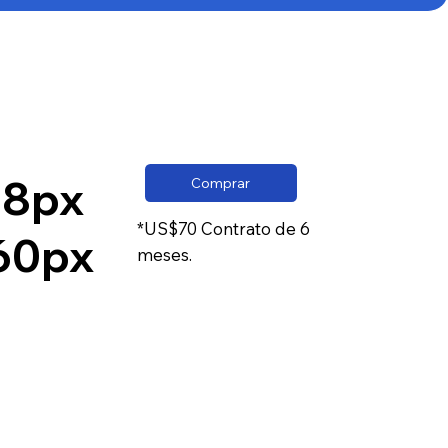
28px
Comprar
*US$70 Contrato de 6
60px
meses.