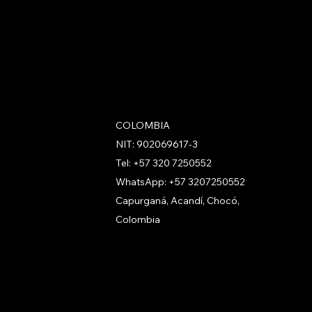
n Netzerd
COLOMBIA
NIT: 902069617-3
s
Tel: +57 320 7250552
etzerd Coins
WhatsApp: +57 3207250552
etzerd Coins
Capurganá, Acandí, Chocó,
u Negocio con
Colombia
n
 gana con Netzerd
n Nosotros
erd