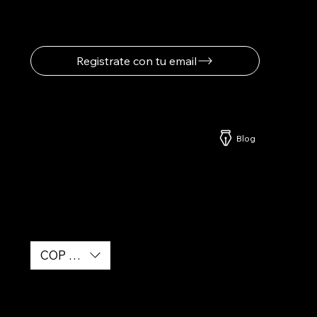
Registrate con tu email
Netzerd
Blog
COP ($)