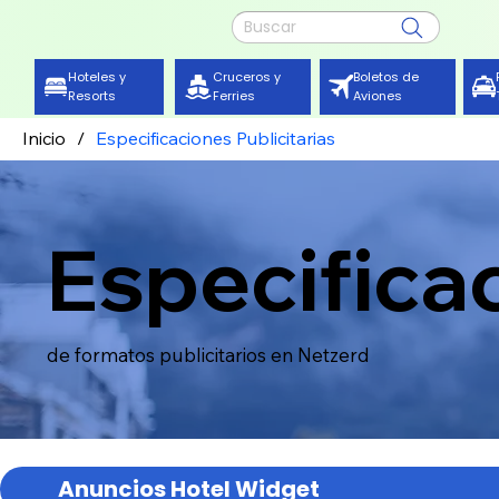
Buscar
Cruceros y
Hoteles y
Boletos de
Ferries
Resorts
Aviones
Inicio
/
Especificaciones Publicitarias
Especifica
de formatos publicitarios en Netzerd
Anuncios Hotel Widget