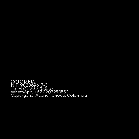
Asociate con Netzerd
-
Miembros
-
Comprar Netzerd Coins
-Canjear Netzerd Coins
-
Registra tu Negocio con Netzerd
-
Fidelización
-
Acumula y gana con Netzerd
-Trabaja con Nosotros
-Team Netzerd
COLOMBIA
NIT: 902069617-3
Tel: +57 320 7250552
WhatsApp: +57 3207250552
Capurganá, Acandí, Chocó, Colombia
© 2023
Netzerd Global S.A.S
. Created and powered by Glibbex, LLC Marketing Agency.
Términos de Uso
|
Política de Privacidad
|
Política de Responsabilidad
|
Política de Cookies