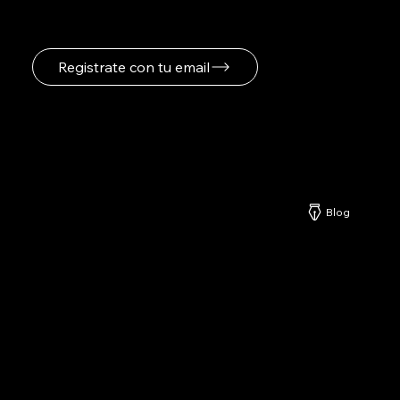
Registrate con tu email
Netzerd
Blog
Nuestros Servicios
-
Formatos Publicitarios
-
Especificaciones Publicitarias
-
Planes y Precios
-
Explicación Detallada de Planes Netzerd
-
Centro de Ayuda Netzerd