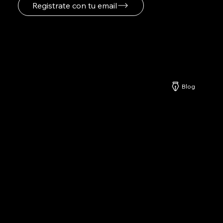
Registrate con tu email
Netzerd
Blog
Nuestros Servicios
-
Formatos Publicitarios
-
Especificaciones Publicitarias
-
Planes y Precios
-
Explicación Detallada de Planes Netzerd
-
Centro de Ayuda Netzerd
-
Netzerd PMS
Asociate con Netzerd
-
Miembros